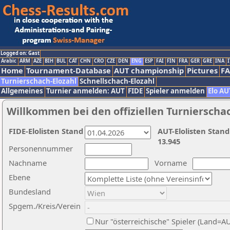
Logged on: Gast
Arabic
ARM
AZE
BIH
BUL
CAT
CHN
CRO
CZE
DEN
ENG
ESP
FAI
FIN
FRA
GER
GRE
INA
I
Home
Tournament-Database
AUT championship
Pictures
F
Turnierschach-Elozahl
Schnellschach-Elozahl
Allgemeines
Turnier anmelden: AUT
FIDE
Spieler anmelden
Elo AU
Willkommen bei den offiziellen Turnierscha
FIDE-Elolisten Stand
AUT-Elolisten Stand
13.945
Personennummer
Nachname
Vorname
Ebene
Bundesland
Spgem./Kreis/Verein
Nur "österreichische" Spieler (Land=A