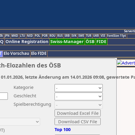
Servert
TA
JPN
MKD
LTU
NED
POL
POR
ROU
RUS
SRB
SVK
SWE
TUR
UKR
VIE
FontSize:11pt
AQ
Online Registration
Swiss-Manager
ÖSB
FIDE
T
Elo Vorschau
Elo FIDE
ch-Elozahlen des ÖSB
 01.01.2026, letzte Änderung am 14.01.2026 09:08, gewertete P
Kategorie
Geschlecht
Spielberechtigung
Top 100
UT)