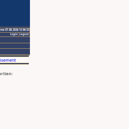
ime 07.08.2026 12:06:53
Login
Logout
artien: