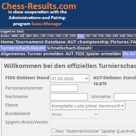
Logged on: Gast
Arabic
ARM
AZE
BIH
BUL
CAT
CHN
CRO
CZE
DEN
ENG
ESP
FAI
FIN
FRA
GER
GRE
INA
I
Home
Tournament-Database
AUT championship
Pictures
F
Turnierschach-Elozahl
Schnellschach-Elozahl
Allgemeines
Turnier anmelden: AUT
FIDE
Spieler anmelden
Elo AU
Willkommen bei den offiziellen Turnierscha
FIDE-Elolisten Stand
AUT-Elolisten Stand
10.879
Personennummer
Nachname
Vorname
Ebene
Bundesland
Spgem./Kreis/Verein
Nur "österreichische" Spieler (Land=A