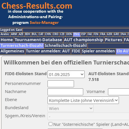
Logged on: Gast
Arabic
ARM
AZE
BIH
BUL
CAT
CHN
CRO
CZE
DEN
ENG
ESP
FAI
FIN
FRA
GER
GRE
INA
I
Home
Tournament-Database
AUT championship
Pictures
F
Turnierschach-Elozahl
Schnellschach-Elozahl
Allgemeines
Turnier anmelden: AUT
FIDE
Spieler anmelden
Elo AU
Willkommen bei den offiziellen Turnierscha
FIDE-Elolisten Stand
AUT-Elolisten Stand
7.518
Personennummer
Nachname
Vorname
Ebene
Bundesland
Spgem./Kreis/Verein
Nur "österreichische" Spieler (Land=A