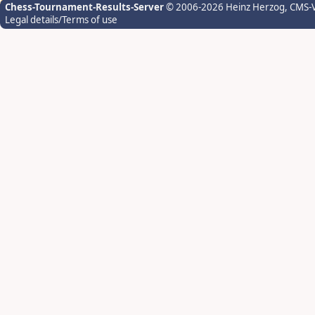
Chess-Tournament-Results-Server
© 2006-2026 Heinz Herzog
, CMS-
Legal details/Terms of use