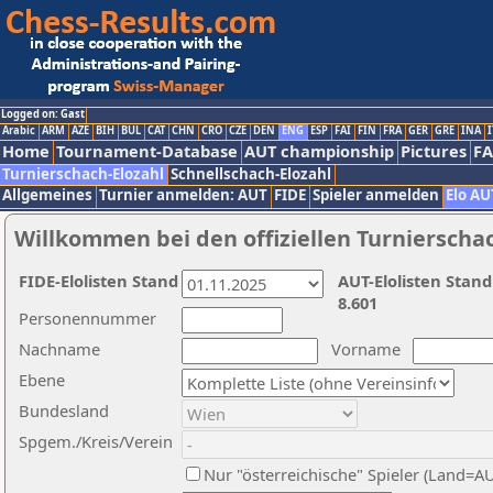
Logged on: Gast
Arabic
ARM
AZE
BIH
BUL
CAT
CHN
CRO
CZE
DEN
ENG
ESP
FAI
FIN
FRA
GER
GRE
INA
I
Home
Tournament-Database
AUT championship
Pictures
F
Turnierschach-Elozahl
Schnellschach-Elozahl
Allgemeines
Turnier anmelden: AUT
FIDE
Spieler anmelden
Elo AU
Willkommen bei den offiziellen Turnierscha
FIDE-Elolisten Stand
AUT-Elolisten Stand
8.601
Personennummer
Nachname
Vorname
Ebene
Bundesland
Spgem./Kreis/Verein
Nur "österreichische" Spieler (Land=A