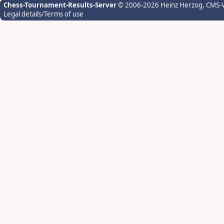
Chess-Tournament-Results-Server
© 2006-2026 Heinz Herzog
, CMS-
Legal details/Terms of use