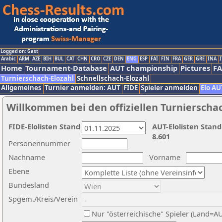
Logged on: Gast
Arabic
ARM
AZE
BIH
BUL
CAT
CHN
CRO
CZE
DEN
ENG
ESP
FAI
FIN
FRA
GER
GRE
INA
I
Home
Tournament-Database
AUT championship
Pictures
F
Turnierschach-Elozahl
Schnellschach-Elozahl
Allgemeines
Turnier anmelden: AUT
FIDE
Spieler anmelden
Elo AU
Willkommen bei den offiziellen Turnierscha
FIDE-Elolisten Stand
AUT-Elolisten Stand
8.601
Personennummer
Nachname
Vorname
Ebene
Bundesland
Spgem./Kreis/Verein
Nur "österreichische" Spieler (Land=A