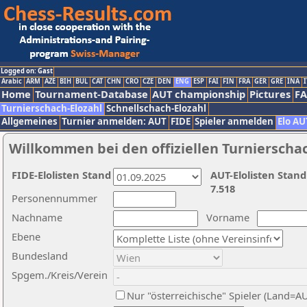
Logged on: Gast
Arabic
ARM
AZE
BIH
BUL
CAT
CHN
CRO
CZE
DEN
ENG
ESP
FAI
FIN
FRA
GER
GRE
INA
I
Home
Tournament-Database
AUT championship
Pictures
F
Turnierschach-Elozahl
Schnellschach-Elozahl
Allgemeines
Turnier anmelden: AUT
FIDE
Spieler anmelden
Elo AU
Willkommen bei den offiziellen Turnierscha
FIDE-Elolisten Stand
AUT-Elolisten Stand
7.518
Personennummer
Nachname
Vorname
Ebene
Bundesland
Spgem./Kreis/Verein
Nur "österreichische" Spieler (Land=A