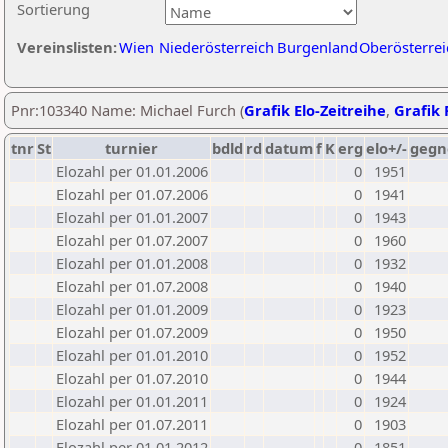
Sortierung
Vereinslisten:
Wien
Niederösterreich
Burgenland
Oberösterrei
Pnr:103340 Name: Michael Furch (
Grafik Elo-Zeitreihe
,
Grafik 
tnr
St
turnier
bdld
rd
datum
f
K
erg
elo+/-
gegn
Elozahl per 01.01.2006
0
1951
Elozahl per 01.07.2006
0
1941
Elozahl per 01.01.2007
0
1943
Elozahl per 01.07.2007
0
1960
Elozahl per 01.01.2008
0
1932
Elozahl per 01.07.2008
0
1940
Elozahl per 01.01.2009
0
1923
Elozahl per 01.07.2009
0
1950
Elozahl per 01.01.2010
0
1952
Elozahl per 01.07.2010
0
1944
Elozahl per 01.01.2011
0
1924
Elozahl per 01.07.2011
0
1903
Elozahl per 01.01.2012
0
1851