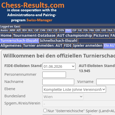
Logged on: Gast
Arabic
ARM
AZE
BIH
BUL
CAT
CHN
CRO
CZE
DEN
ENG
ESP
FAI
FIN
FRA
GER
GRE
INA
I
Home
Tournament-Database
AUT championship
Pictures
F
Turnierschach-Elozahl
Schnellschach-Elozahl
Allgemeines
Turnier anmelden: AUT
FIDE
Spieler anmelden
Elo AU
Willkommen bei den offiziellen Turnierscha
FIDE-Elolisten Stand
AUT-Elolisten Stand
13.945
Personennummer
Nachname
Vorname
Ebene
Bundesland
Spgem./Kreis/Verein
Nur "österreichische" Spieler (Land=A