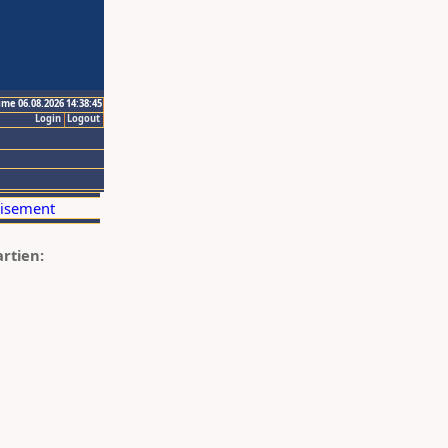
ime 06.08.2026 14:38:45
Login
Logout
artien: