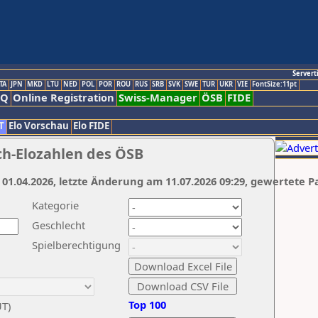
Servert
TA
JPN
MKD
LTU
NED
POL
POR
ROU
RUS
SRB
SVK
SWE
TUR
UKR
VIE
FontSize:11pt
AQ
Online Registration
Swiss-Manager
ÖSB
FIDE
T
Elo Vorschau
Elo FIDE
ch-Elozahlen des ÖSB
 01.04.2026, letzte Änderung am 11.07.2026 09:29, gewertete P
Kategorie
Geschlecht
Spielberechtigung
Top 100
UT)