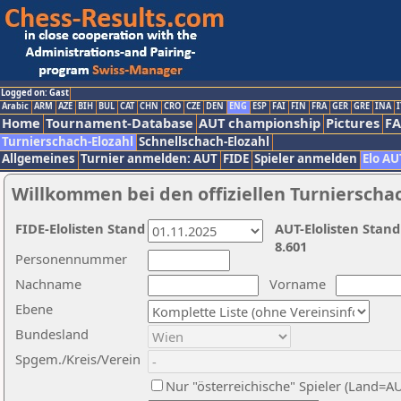
Logged on: Gast
Arabic
ARM
AZE
BIH
BUL
CAT
CHN
CRO
CZE
DEN
ENG
ESP
FAI
FIN
FRA
GER
GRE
INA
I
Home
Tournament-Database
AUT championship
Pictures
F
Turnierschach-Elozahl
Schnellschach-Elozahl
Allgemeines
Turnier anmelden: AUT
FIDE
Spieler anmelden
Elo AU
Willkommen bei den offiziellen Turnierscha
FIDE-Elolisten Stand
AUT-Elolisten Stand
8.601
Personennummer
Nachname
Vorname
Ebene
Bundesland
Spgem./Kreis/Verein
Nur "österreichische" Spieler (Land=A