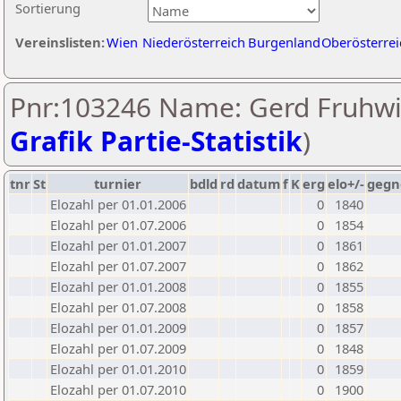
Sortierung
Vereinslisten:
Wien
Niederösterreich
Burgenland
Oberösterrei
Pnr:103246 Name: Gerd Fruhwir
Grafik Partie-Statistik
)
tnr
St
turnier
bdld
rd
datum
f
K
erg
elo+/-
gegn
Elozahl per 01.01.2006
0
1840
Elozahl per 01.07.2006
0
1854
Elozahl per 01.01.2007
0
1861
Elozahl per 01.07.2007
0
1862
Elozahl per 01.01.2008
0
1855
Elozahl per 01.07.2008
0
1858
Elozahl per 01.01.2009
0
1857
Elozahl per 01.07.2009
0
1848
Elozahl per 01.01.2010
0
1859
Elozahl per 01.07.2010
0
1900