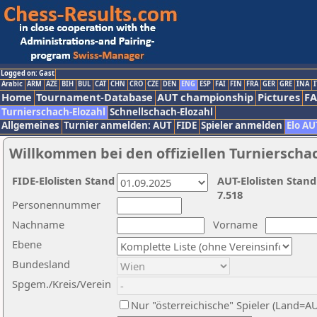
Logged on: Gast
Arabic
ARM
AZE
BIH
BUL
CAT
CHN
CRO
CZE
DEN
ENG
ESP
FAI
FIN
FRA
GER
GRE
INA
I
Home
Tournament-Database
AUT championship
Pictures
F
Turnierschach-Elozahl
Schnellschach-Elozahl
Allgemeines
Turnier anmelden: AUT
FIDE
Spieler anmelden
Elo AU
Willkommen bei den offiziellen Turnierscha
FIDE-Elolisten Stand
AUT-Elolisten Stand
7.518
Personennummer
Nachname
Vorname
Ebene
Bundesland
Spgem./Kreis/Verein
Nur "österreichische" Spieler (Land=A