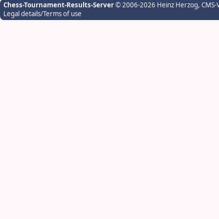
Chess-Tournament-Results-Server
© 2006-2026 Heinz Herzog
, CMS-
Legal details/Terms of use