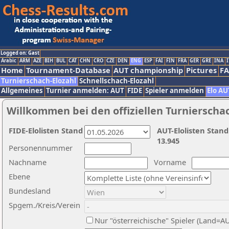
Logged on: Gast
Arabic
ARM
AZE
BIH
BUL
CAT
CHN
CRO
CZE
DEN
ENG
ESP
FAI
FIN
FRA
GER
GRE
INA
I
Home
Tournament-Database
AUT championship
Pictures
F
Turnierschach-Elozahl
Schnellschach-Elozahl
Allgemeines
Turnier anmelden: AUT
FIDE
Spieler anmelden
Elo AU
Willkommen bei den offiziellen Turnierscha
FIDE-Elolisten Stand
AUT-Elolisten Stand
13.945
Personennummer
Nachname
Vorname
Ebene
Bundesland
Spgem./Kreis/Verein
Nur "österreichische" Spieler (Land=A