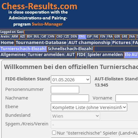
Logged on: Gast
Arabic
ARM
AZE
BIH
BUL
CAT
CHN
CRO
CZE
DEN
ENG
ESP
FAI
FIN
FRA
GER
GRE
INA
I
Home
Tournament-Database
AUT championship
Pictures
F
Turnierschach-Elozahl
Schnellschach-Elozahl
Allgemeines
Turnier anmelden: AUT
FIDE
Spieler anmelden
Elo AU
Willkommen bei den offiziellen Turnierscha
FIDE-Elolisten Stand
AUT-Elolisten Stand
13.945
Personennummer
Nachname
Vorname
Ebene
Bundesland
Spgem./Kreis/Verein
Nur "österreichische" Spieler (Land=A