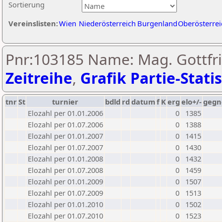
Sortierung
Vereinslisten:
Wien
Niederösterreich
Burgenland
Oberösterrei
Pnr:103185 Name: Mag. Gottfrie
Zeitreihe
,
Grafik Partie-Statis
tnr
St
turnier
bdld
rd
datum
f
K
erg
elo+/-
gegn
Elozahl per 01.01.2006
0
1385
Elozahl per 01.07.2006
0
1388
Elozahl per 01.01.2007
0
1415
Elozahl per 01.07.2007
0
1430
Elozahl per 01.01.2008
0
1432
Elozahl per 01.07.2008
0
1459
Elozahl per 01.01.2009
0
1507
Elozahl per 01.07.2009
0
1513
Elozahl per 01.01.2010
0
1502
Elozahl per 01.07.2010
0
1523