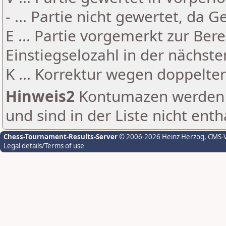
- ... Partie nicht gewertet, da 
E ... Partie vorgemerkt zur Be
Einstiegselozahl in der nächst
K ... Korrektur wegen doppelt
Hinweis2
Kontumazen werden g
und sind in der Liste nicht enth
Chess-Tournament-Results-Server
© 2006-2026 Heinz Herzog
, CMS-
Legal details/Terms of use