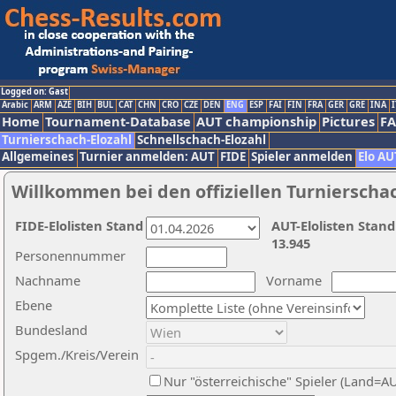
Logged on: Gast
Arabic
ARM
AZE
BIH
BUL
CAT
CHN
CRO
CZE
DEN
ENG
ESP
FAI
FIN
FRA
GER
GRE
INA
I
Home
Tournament-Database
AUT championship
Pictures
F
Turnierschach-Elozahl
Schnellschach-Elozahl
Allgemeines
Turnier anmelden: AUT
FIDE
Spieler anmelden
Elo AU
Willkommen bei den offiziellen Turnierscha
FIDE-Elolisten Stand
AUT-Elolisten Stand
13.945
Personennummer
Nachname
Vorname
Ebene
Bundesland
Spgem./Kreis/Verein
Nur "österreichische" Spieler (Land=A