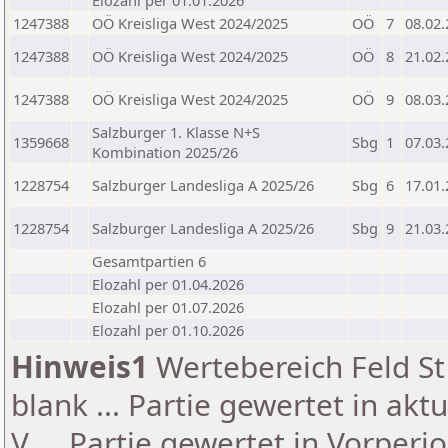
Elozahl per 01.01.2026
1247388
OÖ Kreisliga West 2024/2025
OÖ
7
08.02
1247388
OÖ Kreisliga West 2024/2025
OÖ
8
21.02
1247388
OÖ Kreisliga West 2024/2025
OÖ
9
08.03
Salzburger 1. Klasse N+S
1359668
Sbg
1
07.03
Kombination 2025/26
1228754
Salzburger Landesliga A 2025/26
Sbg
6
17.01
1228754
Salzburger Landesliga A 2025/26
Sbg
9
21.03
Gesamtpartien 6
Elozahl per 01.04.2026
Elozahl per 01.07.2026
Elozahl per 01.10.2026
Hinweis1
Wertebereich Feld St 
blank ... Partie gewertet in akt
V ... Partie gewertet in Vorperi