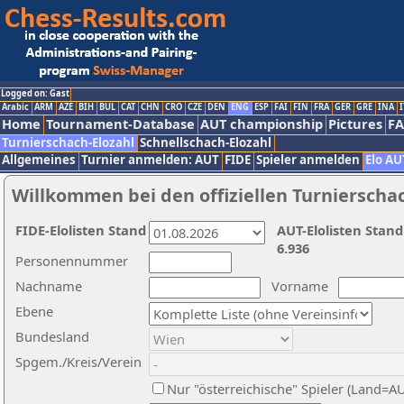
Logged on: Gast
Arabic
ARM
AZE
BIH
BUL
CAT
CHN
CRO
CZE
DEN
ENG
ESP
FAI
FIN
FRA
GER
GRE
INA
I
Home
Tournament-Database
AUT championship
Pictures
F
Turnierschach-Elozahl
Schnellschach-Elozahl
Allgemeines
Turnier anmelden: AUT
FIDE
Spieler anmelden
Elo AU
Willkommen bei den offiziellen Turnierscha
FIDE-Elolisten Stand
AUT-Elolisten Stand
6.936
Personennummer
Nachname
Vorname
Ebene
Bundesland
Spgem./Kreis/Verein
Nur "österreichische" Spieler (Land=A