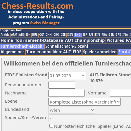
Logged on: Gast
Arabic
ARM
AZE
BIH
BUL
CAT
CHN
CRO
CZE
DEN
ENG
ESP
FAI
FIN
FRA
GER
GRE
INA
I
Home
Tournament-Database
AUT championship
Pictures
F
Turnierschach-Elozahl
Schnellschach-Elozahl
Allgemeines
Turnier anmelden: AUT
FIDE
Spieler anmelden
Elo AU
Willkommen bei den offiziellen Turnierscha
FIDE-Elolisten Stand
AUT-Elolisten Stand
10.879
Personennummer
Nachname
Vorname
Ebene
Bundesland
Spgem./Kreis/Verein
Nur "österreichische" Spieler (Land=A