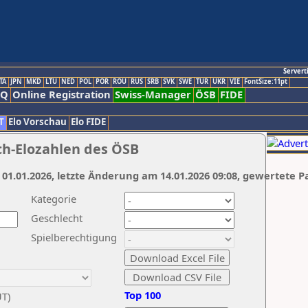
Servert
TA
JPN
MKD
LTU
NED
POL
POR
ROU
RUS
SRB
SVK
SWE
TUR
UKR
VIE
FontSize:11pt
AQ
Online Registration
Swiss-Manager
ÖSB
FIDE
T
Elo Vorschau
Elo FIDE
ch-Elozahlen des ÖSB
 01.01.2026, letzte Änderung am 14.01.2026 09:08, gewertete P
Kategorie
Geschlecht
Spielberechtigung
Top 100
UT)