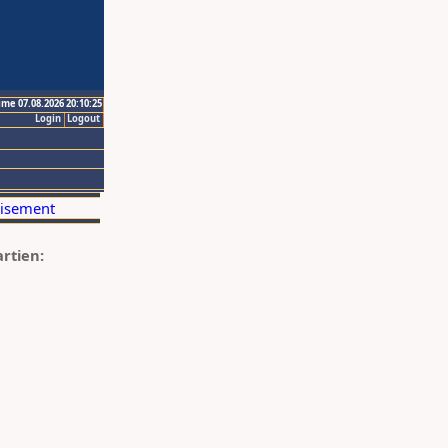
ime 07.08.2026 20:10:25
Login
Logout
artien: