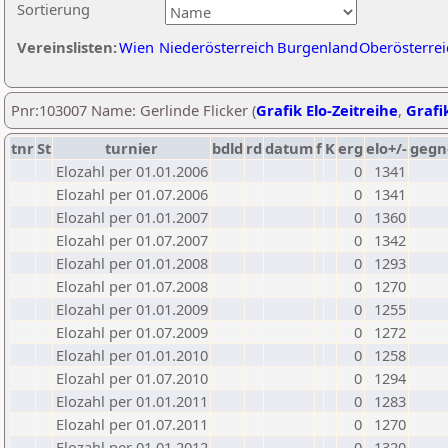
Sortierung
Vereinslisten:
Wien
Niederösterreich
Burgenland
Oberösterrei
Pnr:103007 Name: Gerlinde Flicker (
Grafik Elo-Zeitreihe
,
Grafik
tnr
St
turnier
bdld
rd
datum
f
K
erg
elo+/-
gegn
Elozahl per 01.01.2006
0
1341
Elozahl per 01.07.2006
0
1341
Elozahl per 01.01.2007
0
1360
Elozahl per 01.07.2007
0
1342
Elozahl per 01.01.2008
0
1293
Elozahl per 01.07.2008
0
1270
Elozahl per 01.01.2009
0
1255
Elozahl per 01.07.2009
0
1272
Elozahl per 01.01.2010
0
1258
Elozahl per 01.07.2010
0
1294
Elozahl per 01.01.2011
0
1283
Elozahl per 01.07.2011
0
1270
Elozahl per 01.01.2012
0
1320