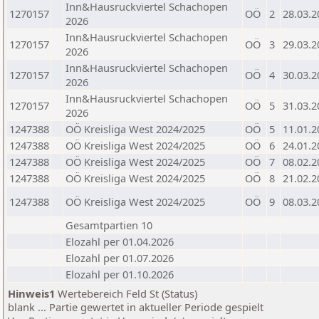
Inn&Hausruckviertel Schachopen
1270157
OÖ
2
28.03.2
2026
Inn&Hausruckviertel Schachopen
1270157
OÖ
3
29.03.2
2026
Inn&Hausruckviertel Schachopen
1270157
OÖ
4
30.03.2
2026
Inn&Hausruckviertel Schachopen
1270157
OÖ
5
31.03.2
2026
1247388
OÖ Kreisliga West 2024/2025
OÖ
5
11.01.2
1247388
OÖ Kreisliga West 2024/2025
OÖ
6
24.01.2
1247388
OÖ Kreisliga West 2024/2025
OÖ
7
08.02.2
1247388
OÖ Kreisliga West 2024/2025
OÖ
8
21.02.2
1247388
OÖ Kreisliga West 2024/2025
OÖ
9
08.03.2
Gesamtpartien 10
Elozahl per 01.04.2026
Elozahl per 01.07.2026
Elozahl per 01.10.2026
Hinweis1
Wertebereich Feld St (Status)
blank ... Partie gewertet in aktueller Periode gespielt