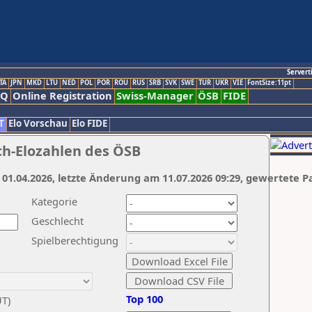
Servert
TA
JPN
MKD
LTU
NED
POL
POR
ROU
RUS
SRB
SVK
SWE
TUR
UKR
VIE
FontSize:11pt
AQ
Online Registration
Swiss-Manager
ÖSB
FIDE
T
Elo Vorschau
Elo FIDE
ch-Elozahlen des ÖSB
 01.04.2026, letzte Änderung am 11.07.2026 09:29, gewertete P
Kategorie
Geschlecht
Spielberechtigung
Top 100
UT)