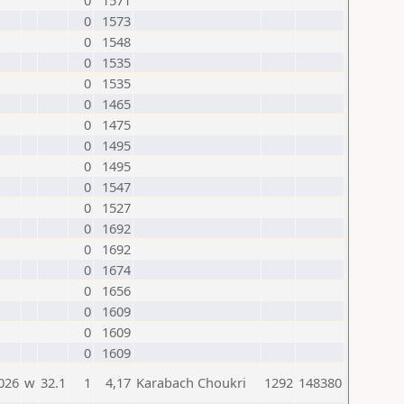
0
1571
0
1573
0
1548
0
1535
0
1535
0
1465
0
1475
0
1495
0
1495
0
1547
0
1527
0
1692
0
1692
0
1674
0
1656
0
1609
0
1609
0
1609
026
w
32.1
1
4,17
Karabach Choukri
1292
148380