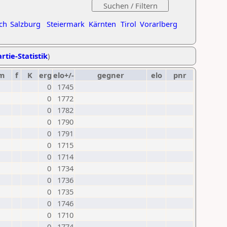
ch
Salzburg
Steiermark
Kärnten
Tirol
Vorarlberg
rtie-Statistik
)
m
f
K
erg
elo+/-
gegner
elo
pnr
0
1745
0
1772
0
1782
0
1790
0
1791
0
1715
0
1714
0
1734
0
1736
0
1735
0
1746
0
1710
0
1774