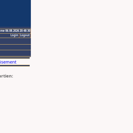
ime 06.08.2026 20:48:30
Login
Logout
artien: