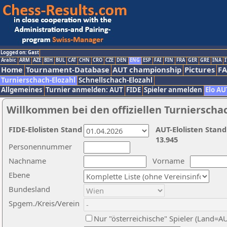
Logged on: Gast
Arabic
ARM
AZE
BIH
BUL
CAT
CHN
CRO
CZE
DEN
ENG
ESP
FAI
FIN
FRA
GER
GRE
INA
I
Home
Tournament-Database
AUT championship
Pictures
F
Turnierschach-Elozahl
Schnellschach-Elozahl
Allgemeines
Turnier anmelden: AUT
FIDE
Spieler anmelden
Elo AU
Willkommen bei den offiziellen Turnierscha
FIDE-Elolisten Stand
AUT-Elolisten Stand
13.945
Personennummer
Nachname
Vorname
Ebene
Bundesland
Spgem./Kreis/Verein
Nur "österreichische" Spieler (Land=A