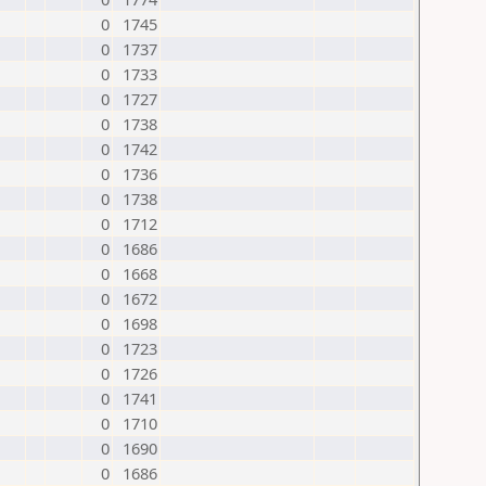
0
1745
0
1737
0
1733
0
1727
0
1738
0
1742
0
1736
0
1738
0
1712
0
1686
0
1668
0
1672
0
1698
0
1723
0
1726
0
1741
0
1710
0
1690
0
1686