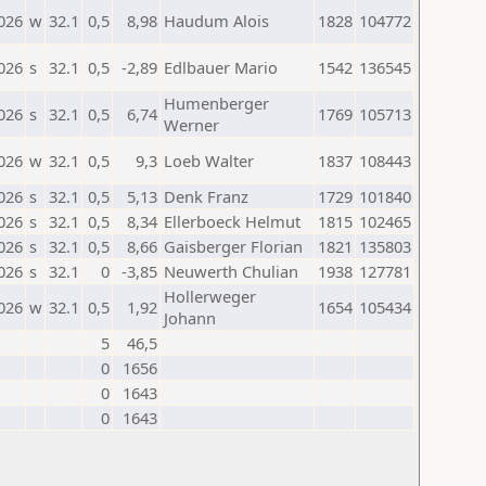
026
w
32.1
0,5
8,98
Haudum Alois
1828
104772
026
s
32.1
0,5
-2,89
Edlbauer Mario
1542
136545
Humenberger
026
s
32.1
0,5
6,74
1769
105713
Werner
026
w
32.1
0,5
9,3
Loeb Walter
1837
108443
026
s
32.1
0,5
5,13
Denk Franz
1729
101840
026
s
32.1
0,5
8,34
Ellerboeck Helmut
1815
102465
026
s
32.1
0,5
8,66
Gaisberger Florian
1821
135803
026
s
32.1
0
-3,85
Neuwerth Chulian
1938
127781
Hollerweger
026
w
32.1
0,5
1,92
1654
105434
Johann
5
46,5
0
1656
0
1643
0
1643