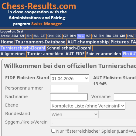
Logged on: Gast
Arabic
ARM
AZE
BIH
BUL
CAT
CHN
CRO
CZE
DEN
ENG
ESP
FAI
FIN
FRA
GER
GRE
INA
I
Home
Tournament-Database
AUT championship
Pictures
F
Turnierschach-Elozahl
Schnellschach-Elozahl
Allgemeines
Turnier anmelden: AUT
FIDE
Spieler anmelden
Elo AU
Willkommen bei den offiziellen Turnierscha
FIDE-Elolisten Stand
AUT-Elolisten Stand
13.945
Personennummer
Nachname
Vorname
Ebene
Bundesland
Spgem./Kreis/Verein
Nur "österreichische" Spieler (Land=A