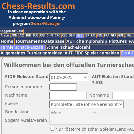
Logged on: Gast
Arabic
ARM
AZE
BIH
BUL
CAT
CHN
CRO
CZE
DEN
ENG
ESP
FAI
FIN
FRA
GER
GRE
INA
I
Home
Tournament-Database
AUT championship
Pictures
F
Turnierschach-Elozahl
Schnellschach-Elozahl
Allgemeines
Turnier anmelden: AUT
FIDE
Spieler anmelden
Elo AU
Willkommen bei den offiziellen Turnierscha
FIDE-Elolisten Stand
AUT-Elolisten Stand
7.518
Personennummer
Nachname
Vorname
Ebene
Bundesland
Spgem./Kreis/Verein
Nur "österreichische" Spieler (Land=A