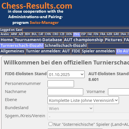
Logged on: Gast
Arabic
ARM
AZE
BIH
BUL
CAT
CHN
CRO
CZE
DEN
ENG
ESP
FAI
FIN
FRA
GER
GRE
INA
I
Home
Tournament-Database
AUT championship
Pictures
F
Turnierschach-Elozahl
Schnellschach-Elozahl
Allgemeines
Turnier anmelden: AUT
FIDE
Spieler anmelden
Elo AU
Willkommen bei den offiziellen Turnierscha
FIDE-Elolisten Stand
AUT-Elolisten Stand
8.601
Personennummer
Nachname
Vorname
Ebene
Bundesland
Spgem./Kreis/Verein
Nur "österreichische" Spieler (Land=A