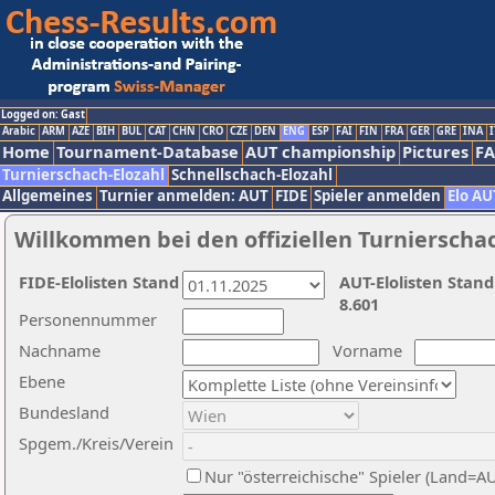
Logged on: Gast
Arabic
ARM
AZE
BIH
BUL
CAT
CHN
CRO
CZE
DEN
ENG
ESP
FAI
FIN
FRA
GER
GRE
INA
I
Home
Tournament-Database
AUT championship
Pictures
F
Turnierschach-Elozahl
Schnellschach-Elozahl
Allgemeines
Turnier anmelden: AUT
FIDE
Spieler anmelden
Elo AU
Willkommen bei den offiziellen Turnierscha
FIDE-Elolisten Stand
AUT-Elolisten Stand
8.601
Personennummer
Nachname
Vorname
Ebene
Bundesland
Spgem./Kreis/Verein
Nur "österreichische" Spieler (Land=A