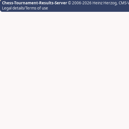
Chess-Tournament-Results-Server
© 2006-2026 Heinz Herzog
, CMS-
Legal details/Terms of use