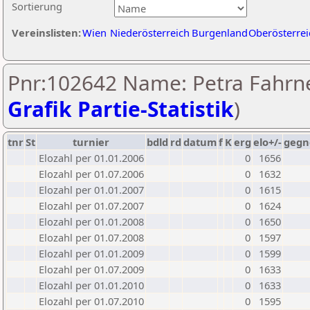
Sortierung
Vereinslisten:
Wien
Niederösterreich
Burgenland
Oberösterrei
Pnr:102642 Name: Petra Fahrne
Grafik Partie-Statistik
)
tnr
St
turnier
bdld
rd
datum
f
K
erg
elo+/-
gegn
Elozahl per 01.01.2006
0
1656
Elozahl per 01.07.2006
0
1632
Elozahl per 01.01.2007
0
1615
Elozahl per 01.07.2007
0
1624
Elozahl per 01.01.2008
0
1650
Elozahl per 01.07.2008
0
1597
Elozahl per 01.01.2009
0
1599
Elozahl per 01.07.2009
0
1633
Elozahl per 01.01.2010
0
1633
Elozahl per 01.07.2010
0
1595