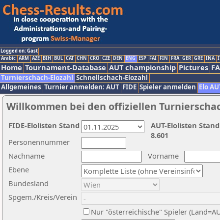
Logged on: Gast
Arabic
ARM
AZE
BIH
BUL
CAT
CHN
CRO
CZE
DEN
ENG
ESP
FAI
FIN
FRA
GER
GRE
INA
I
Home
Tournament-Database
AUT championship
Pictures
F
Turnierschach-Elozahl
Schnellschach-Elozahl
Allgemeines
Turnier anmelden: AUT
FIDE
Spieler anmelden
Elo AU
Willkommen bei den offiziellen Turnierscha
FIDE-Elolisten Stand
AUT-Elolisten Stand
8.601
Personennummer
Nachname
Vorname
Ebene
Bundesland
Spgem./Kreis/Verein
Nur "österreichische" Spieler (Land=A