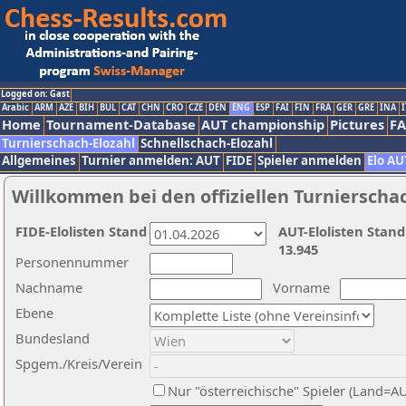
Logged on: Gast
Arabic
ARM
AZE
BIH
BUL
CAT
CHN
CRO
CZE
DEN
ENG
ESP
FAI
FIN
FRA
GER
GRE
INA
I
Home
Tournament-Database
AUT championship
Pictures
F
Turnierschach-Elozahl
Schnellschach-Elozahl
Allgemeines
Turnier anmelden: AUT
FIDE
Spieler anmelden
Elo AU
Willkommen bei den offiziellen Turnierscha
FIDE-Elolisten Stand
AUT-Elolisten Stand
13.945
Personennummer
Nachname
Vorname
Ebene
Bundesland
Spgem./Kreis/Verein
Nur "österreichische" Spieler (Land=A