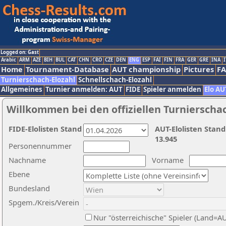
Logged on: Gast
Arabic
ARM
AZE
BIH
BUL
CAT
CHN
CRO
CZE
DEN
ENG
ESP
FAI
FIN
FRA
GER
GRE
INA
I
Home
Tournament-Database
AUT championship
Pictures
F
Turnierschach-Elozahl
Schnellschach-Elozahl
Allgemeines
Turnier anmelden: AUT
FIDE
Spieler anmelden
Elo AU
Willkommen bei den offiziellen Turnierscha
FIDE-Elolisten Stand
AUT-Elolisten Stand
13.945
Personennummer
Nachname
Vorname
Ebene
Bundesland
Spgem./Kreis/Verein
Nur "österreichische" Spieler (Land=A