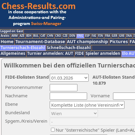
Logged on: Gast
Arabic
ARM
AZE
BIH
BUL
CAT
CHN
CRO
CZE
DEN
ENG
ESP
FAI
FIN
FRA
GER
GRE
INA
I
Home
Tournament-Database
AUT championship
Pictures
F
Turnierschach-Elozahl
Schnellschach-Elozahl
Allgemeines
Turnier anmelden: AUT
FIDE
Spieler anmelden
Elo AU
Willkommen bei den offiziellen Turnierscha
FIDE-Elolisten Stand
AUT-Elolisten Stand
10.879
Personennummer
Nachname
Vorname
Ebene
Bundesland
Spgem./Kreis/Verein
Nur "österreichische" Spieler (Land=A