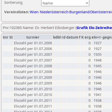
Sortierung
Vereinslisten:
Wien
Niederösterreich
Burgenland
Oberösterrei
Pnr:102365 Name: Dr. Herbert Eibisberger (
Grafik Elo-Zeitreihe
tnr
St
turnier
bdld
rd
datum
f
K
erg
elo+/-
gegn
Elozahl per 01.01.2006
0
1927
Elozahl per 01.07.2006
0
1927
Elozahl per 01.01.2007
0
1935
Elozahl per 01.07.2007
0
1948
Elozahl per 01.01.2008
0
1945
Elozahl per 01.07.2008
0
1946
Elozahl per 01.01.2009
0
1946
Elozahl per 01.07.2009
0
1946
Elozahl per 01.01.2010
0
1946
Elozahl per 01.07.2010
0
1941
Elozahl per 01.01.2011
0
1938
Elozahl per 01.07.2011
0
1938
Elozahl per 01.01.2012
0
1938