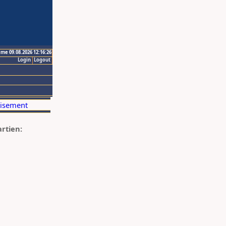
ime 09.08.2026 12:16:26
Login
Logout
artien: