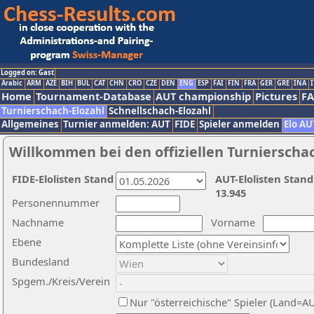
Logged on: Gast
Arabic
ARM
AZE
BIH
BUL
CAT
CHN
CRO
CZE
DEN
ENG
ESP
FAI
FIN
FRA
GER
GRE
INA
I
Home
Tournament-Database
AUT championship
Pictures
F
Turnierschach-Elozahl
Schnellschach-Elozahl
Allgemeines
Turnier anmelden: AUT
FIDE
Spieler anmelden
Elo AU
Willkommen bei den offiziellen Turnierscha
FIDE-Elolisten Stand
AUT-Elolisten Stand
13.945
Personennummer
Nachname
Vorname
Ebene
Bundesland
Spgem./Kreis/Verein
Nur "österreichische" Spieler (Land=A