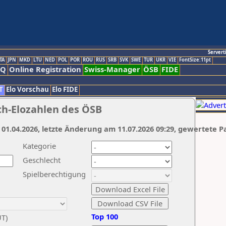
Servert
TA
JPN
MKD
LTU
NED
POL
POR
ROU
RUS
SRB
SVK
SWE
TUR
UKR
VIE
FontSize:11pt
AQ
Online Registration
Swiss-Manager
ÖSB
FIDE
T
Elo Vorschau
Elo FIDE
ch-Elozahlen des ÖSB
 01.04.2026, letzte Änderung am 11.07.2026 09:29, gewertete P
Kategorie
Geschlecht
Spielberechtigung
Top 100
UT)