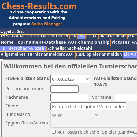
Logged on: Gast
Arabic
ARM
AZE
BIH
BUL
CAT
CHN
CRO
CZE
DEN
ENG
ESP
FAI
FIN
FRA
GER
GRE
INA
I
Home
Tournament-Database
AUT championship
Pictures
F
Turnierschach-Elozahl
Schnellschach-Elozahl
Allgemeines
Turnier anmelden: AUT
FIDE
Spieler anmelden
Elo AU
Willkommen bei den offiziellen Turnierscha
FIDE-Elolisten Stand
AUT-Elolisten Stand
10.879
Personennummer
Nachname
Vorname
Ebene
Bundesland
Spgem./Kreis/Verein
Nur "österreichische" Spieler (Land=A