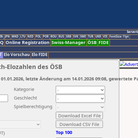
Servert
TA
JPN
MKD
LTU
NED
POL
POR
ROU
RUS
SRB
SVK
SWE
TUR
UKR
VIE
FontSize:11pt
AQ
Online Registration
Swiss-Manager
ÖSB
FIDE
T
Elo Vorschau
Elo FIDE
ch-Elozahlen des ÖSB
 01.01.2026, letzte Änderung am 14.01.2026 09:08, gewertete P
Kategorie
Geschlecht
Spielberechtigung
Top 100
UT)