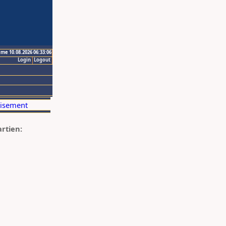
ime 10.08.2026 06:33:06
Login
Logout
artien: