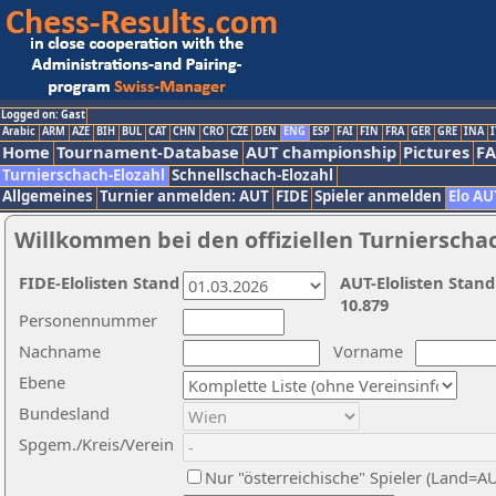
Logged on: Gast
Arabic
ARM
AZE
BIH
BUL
CAT
CHN
CRO
CZE
DEN
ENG
ESP
FAI
FIN
FRA
GER
GRE
INA
I
Home
Tournament-Database
AUT championship
Pictures
F
Turnierschach-Elozahl
Schnellschach-Elozahl
Allgemeines
Turnier anmelden: AUT
FIDE
Spieler anmelden
Elo AU
Willkommen bei den offiziellen Turnierscha
FIDE-Elolisten Stand
AUT-Elolisten Stand
10.879
Personennummer
Nachname
Vorname
Ebene
Bundesland
Spgem./Kreis/Verein
Nur "österreichische" Spieler (Land=A