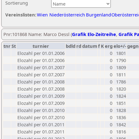
Sortierung
Vereinslisten:
Wien
Niederösterreich
Burgenland
Oberösterrei
Pnr:101868 Name: Marco Dessl (
Grafik Elo-Zeitreihe
,
Grafik Pa
tnr
St
turnier
bdld
rd
datum
f
K
erg
elo+/-
gegn
Elozahl per 01.01.2006
0
1801
Elozahl per 01.07.2006
0
1790
Elozahl per 01.01.2007
0
1809
Elozahl per 01.07.2007
0
1811
Elozahl per 01.01.2008
0
1786
Elozahl per 01.07.2008
0
1820
Elozahl per 01.01.2009
0
1824
Elozahl per 01.07.2009
0
1851
Elozahl per 01.01.2010
0
1828
Elozahl per 01.07.2010
0
1836
Elozahl per 01.01.2011
0
1842
Elozahl per 01.07.2011
0
1816
Elozahl per 01.01.2012
0
1806