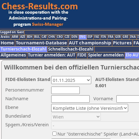
Logged on: Gast
Arabic
ARM
AZE
BIH
BUL
CAT
CHN
CRO
CZE
DEN
ENG
ESP
FAI
FIN
FRA
GER
GRE
INA
I
Home
Tournament-Database
AUT championship
Pictures
F
Turnierschach-Elozahl
Schnellschach-Elozahl
Allgemeines
Turnier anmelden: AUT
FIDE
Spieler anmelden
Elo AU
Willkommen bei den offiziellen Turnierscha
FIDE-Elolisten Stand
AUT-Elolisten Stand
8.601
Personennummer
Nachname
Vorname
Ebene
Bundesland
Spgem./Kreis/Verein
Nur "österreichische" Spieler (Land=A