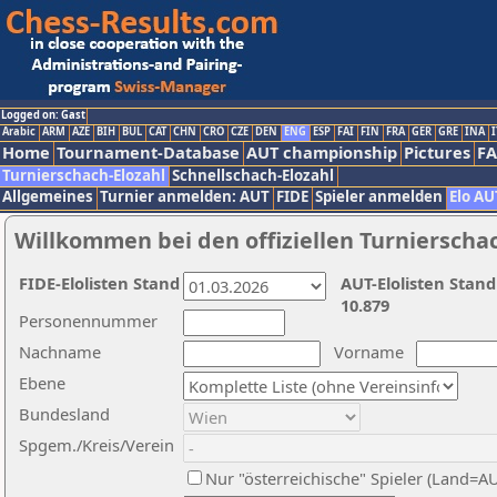
Logged on: Gast
Arabic
ARM
AZE
BIH
BUL
CAT
CHN
CRO
CZE
DEN
ENG
ESP
FAI
FIN
FRA
GER
GRE
INA
I
Home
Tournament-Database
AUT championship
Pictures
F
Turnierschach-Elozahl
Schnellschach-Elozahl
Allgemeines
Turnier anmelden: AUT
FIDE
Spieler anmelden
Elo AU
Willkommen bei den offiziellen Turnierscha
FIDE-Elolisten Stand
AUT-Elolisten Stand
10.879
Personennummer
Nachname
Vorname
Ebene
Bundesland
Spgem./Kreis/Verein
Nur "österreichische" Spieler (Land=A