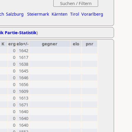
ch
Salzburg
Steiermark
Kärnten
Tirol
Vorarlberg
ik Partie-Statistik
)
K
erg
elo+/-
gegner
elo
pnr
0
1642
0
1617
0
1638
0
1645
0
1646
0
1656
0
1609
0
1613
0
1671
0
1640
0
1640
0
1640
0
1552