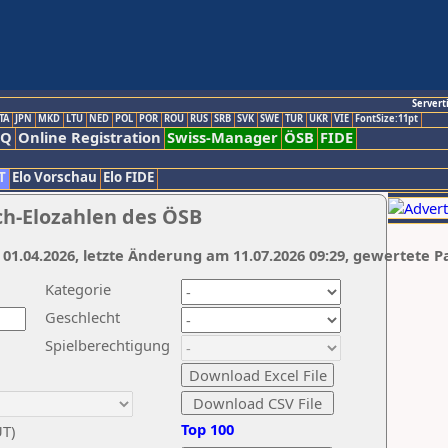
Servert
TA
JPN
MKD
LTU
NED
POL
POR
ROU
RUS
SRB
SVK
SWE
TUR
UKR
VIE
FontSize:11pt
AQ
Online Registration
Swiss-Manager
ÖSB
FIDE
T
Elo Vorschau
Elo FIDE
ch-Elozahlen des ÖSB
 01.04.2026, letzte Änderung am 11.07.2026 09:29, gewertete P
Kategorie
Geschlecht
Spielberechtigung
Top 100
UT)