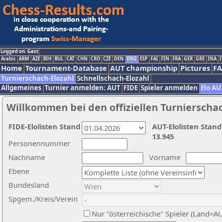
Logged on: Gast
Arabic
ARM
AZE
BIH
BUL
CAT
CHN
CRO
CZE
DEN
ENG
ESP
FAI
FIN
FRA
GER
GRE
INA
I
Home
Tournament-Database
AUT championship
Pictures
F
Turnierschach-Elozahl
Schnellschach-Elozahl
Allgemeines
Turnier anmelden: AUT
FIDE
Spieler anmelden
Elo AU
Willkommen bei den offiziellen Turnierscha
FIDE-Elolisten Stand
AUT-Elolisten Stand
13.945
Personennummer
Nachname
Vorname
Ebene
Bundesland
Spgem./Kreis/Verein
Nur "österreichische" Spieler (Land=A