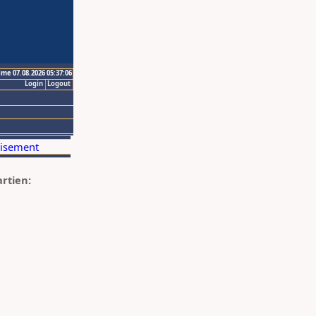
ime 07.08.2026 05:37:06
Login
Logout
artien: