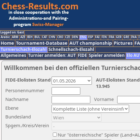
Logged on: Gast
Arabic
ARM
AZE
BIH
BUL
CAT
CHN
CRO
CZE
DEN
ENG
ESP
FAI
FIN
FRA
GER
GRE
INA
I
Home
Tournament-Database
AUT championship
Pictures
F
Turnierschach-Elozahl
Schnellschach-Elozahl
Allgemeines
Turnier anmelden: AUT
FIDE
Spieler anmelden
Elo AU
Willkommen bei den offiziellen Turnierscha
FIDE-Elolisten Stand
AUT-Elolisten Stand
13.945
Personennummer
Nachname
Vorname
Ebene
Bundesland
Spgem./Kreis/Verein
Nur "österreichische" Spieler (Land=A