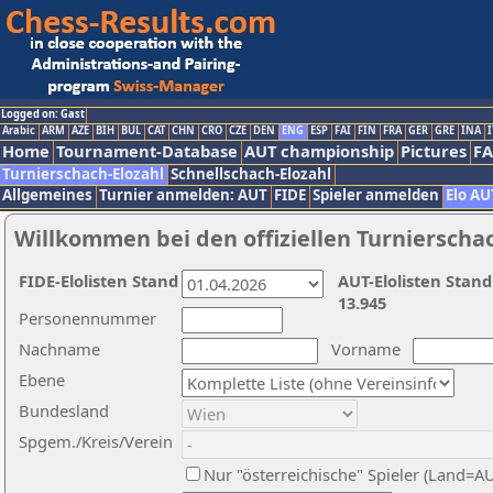
Logged on: Gast
Arabic
ARM
AZE
BIH
BUL
CAT
CHN
CRO
CZE
DEN
ENG
ESP
FAI
FIN
FRA
GER
GRE
INA
I
Home
Tournament-Database
AUT championship
Pictures
F
Turnierschach-Elozahl
Schnellschach-Elozahl
Allgemeines
Turnier anmelden: AUT
FIDE
Spieler anmelden
Elo AU
Willkommen bei den offiziellen Turnierscha
FIDE-Elolisten Stand
AUT-Elolisten Stand
13.945
Personennummer
Nachname
Vorname
Ebene
Bundesland
Spgem./Kreis/Verein
Nur "österreichische" Spieler (Land=A