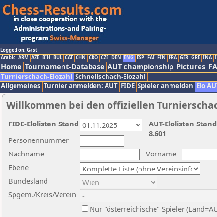
Logged on: Gast
Arabic
ARM
AZE
BIH
BUL
CAT
CHN
CRO
CZE
DEN
ENG
ESP
FAI
FIN
FRA
GER
GRE
INA
I
Home
Tournament-Database
AUT championship
Pictures
F
Turnierschach-Elozahl
Schnellschach-Elozahl
Allgemeines
Turnier anmelden: AUT
FIDE
Spieler anmelden
Elo AU
Willkommen bei den offiziellen Turnierscha
FIDE-Elolisten Stand
AUT-Elolisten Stand
8.601
Personennummer
Nachname
Vorname
Ebene
Bundesland
Spgem./Kreis/Verein
Nur "österreichische" Spieler (Land=A