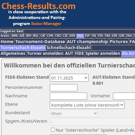
Logged on: Gast
Arabic
ARM
AZE
BIH
BUL
CAT
CHN
CRO
CZE
DEN
ENG
ESP
FAI
FIN
FRA
GER
GRE
INA
I
Home
Tournament-Database
AUT championship
Pictures
F
Turnierschach-Elozahl
Schnellschach-Elozahl
Allgemeines
Turnier anmelden: AUT
FIDE
Spieler anmelden
Elo AU
Willkommen bei den offiziellen Turnierscha
FIDE-Elolisten Stand
AUT-Elolisten Stand
8.601
Personennummer
Nachname
Vorname
Ebene
Bundesland
Spgem./Kreis/Verein
Nur "österreichische" Spieler (Land=A