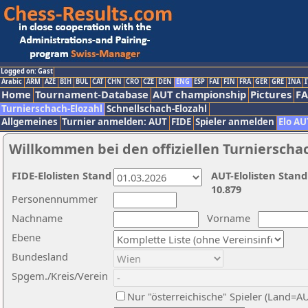
Logged on: Gast
Arabic
ARM
AZE
BIH
BUL
CAT
CHN
CRO
CZE
DEN
ENG
ESP
FAI
FIN
FRA
GER
GRE
INA
I
Home
Tournament-Database
AUT championship
Pictures
F
Turnierschach-Elozahl
Schnellschach-Elozahl
Allgemeines
Turnier anmelden: AUT
FIDE
Spieler anmelden
Elo AU
Willkommen bei den offiziellen Turnierscha
FIDE-Elolisten Stand
AUT-Elolisten Stand
10.879
Personennummer
Nachname
Vorname
Ebene
Bundesland
Spgem./Kreis/Verein
Nur "österreichische" Spieler (Land=A