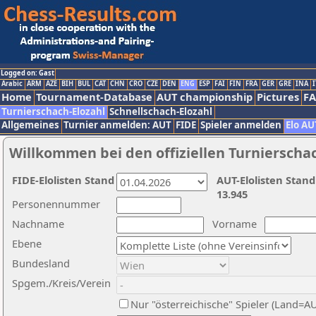
Logged on: Gast
Arabic
ARM
AZE
BIH
BUL
CAT
CHN
CRO
CZE
DEN
ENG
ESP
FAI
FIN
FRA
GER
GRE
INA
I
Home
Tournament-Database
AUT championship
Pictures
F
Turnierschach-Elozahl
Schnellschach-Elozahl
Allgemeines
Turnier anmelden: AUT
FIDE
Spieler anmelden
Elo AU
Willkommen bei den offiziellen Turnierscha
FIDE-Elolisten Stand
AUT-Elolisten Stand
13.945
Personennummer
Nachname
Vorname
Ebene
Bundesland
Spgem./Kreis/Verein
Nur "österreichische" Spieler (Land=A