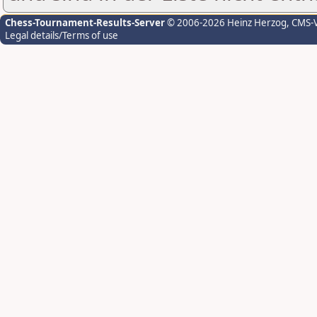
Chess-Tournament-Results-Server
© 2006-2026 Heinz Herzog
, CMS-
Legal details/Terms of use