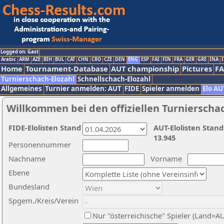
Logged on: Gast
Arabic
ARM
AZE
BIH
BUL
CAT
CHN
CRO
CZE
DEN
ENG
ESP
FAI
FIN
FRA
GER
GRE
INA
I
Home
Tournament-Database
AUT championship
Pictures
F
Turnierschach-Elozahl
Schnellschach-Elozahl
Allgemeines
Turnier anmelden: AUT
FIDE
Spieler anmelden
Elo AU
Willkommen bei den offiziellen Turnierscha
FIDE-Elolisten Stand
AUT-Elolisten Stand
13.945
Personennummer
Nachname
Vorname
Ebene
Bundesland
Spgem./Kreis/Verein
Nur "österreichische" Spieler (Land=A