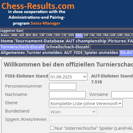
Logged on: Gast
Arabic
ARM
AZE
BIH
BUL
CAT
CHN
CRO
CZE
DEN
ENG
ESP
FAI
FIN
FRA
GER
GRE
INA
I
Home
Tournament-Database
AUT championship
Pictures
F
Turnierschach-Elozahl
Schnellschach-Elozahl
Allgemeines
Turnier anmelden: AUT
FIDE
Spieler anmelden
Elo AU
Willkommen bei den offiziellen Turnierscha
FIDE-Elolisten Stand
AUT-Elolisten Stand
7.518
Personennummer
Nachname
Vorname
Ebene
Bundesland
Spgem./Kreis/Verein
Nur "österreichische" Spieler (Land=A