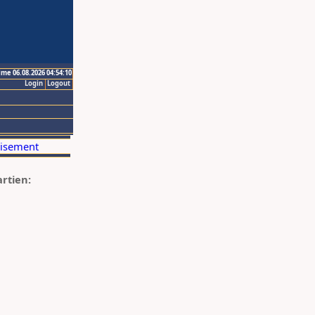
ime 06.08.2026 04:54:10
Login
Logout
artien: