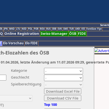
Servert
TA
JPN
MKD
LTU
NED
POL
POR
ROU
RUS
SRB
SVK
SWE
TUR
UKR
VIE
FontSize:11pt
AQ
Online Registration
Swiss-Manager
ÖSB
FIDE
T
Elo Vorschau
Elo FIDE
ch-Elozahlen des ÖSB
 01.04.2026, letzte Änderung am 11.07.2026 09:29, gewertete P
Kategorie
Geschlecht
Spielberechtigung
Top 100
UT)