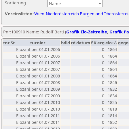
Sortierung
Vereinslisten:
Wien
Niederösterreich
Burgenland
Oberösterrei
Pnr:100910 Name: Rudolf Berti (
Grafik Elo-Zeitreihe
,
Grafik Pa
tnr
St
turnier
bdld
rd
datum
f
K
erg
elo+/-
gegn
Elozahl per 01.01.2006
0
1864
Elozahl per 01.07.2006
0
1864
Elozahl per 01.01.2007
0
1864
Elozahl per 01.07.2007
0
1864
Elozahl per 01.01.2008
0
1864
Elozahl per 01.07.2008
0
1846
Elozahl per 01.01.2009
0
1832
Elozahl per 01.07.2009
0
1834
Elozahl per 01.01.2010
0
1825
Elozahl per 01.07.2010
0
1818
Elozahl per 01.01.2011
0
1814
Elozahl per 01.07.2011
0
1852
Elozahl per 01.01.2012
0
1880