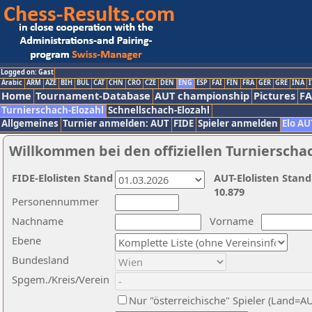
Logged on: Gast
Arabic
ARM
AZE
BIH
BUL
CAT
CHN
CRO
CZE
DEN
ENG
ESP
FAI
FIN
FRA
GER
GRE
INA
I
Home
Tournament-Database
AUT championship
Pictures
F
Turnierschach-Elozahl
Schnellschach-Elozahl
Allgemeines
Turnier anmelden: AUT
FIDE
Spieler anmelden
Elo AU
Willkommen bei den offiziellen Turnierscha
FIDE-Elolisten Stand
AUT-Elolisten Stand
10.879
Personennummer
Nachname
Vorname
Ebene
Bundesland
Spgem./Kreis/Verein
Nur "österreichische" Spieler (Land=A