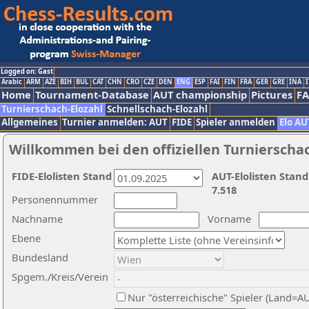
Logged on: Gast
Arabic
ARM
AZE
BIH
BUL
CAT
CHN
CRO
CZE
DEN
ENG
ESP
FAI
FIN
FRA
GER
GRE
INA
I
Home
Tournament-Database
AUT championship
Pictures
F
Turnierschach-Elozahl
Schnellschach-Elozahl
Allgemeines
Turnier anmelden: AUT
FIDE
Spieler anmelden
Elo AU
Willkommen bei den offiziellen Turnierscha
FIDE-Elolisten Stand
AUT-Elolisten Stand
7.518
Personennummer
Nachname
Vorname
Ebene
Bundesland
Spgem./Kreis/Verein
Nur "österreichische" Spieler (Land=A