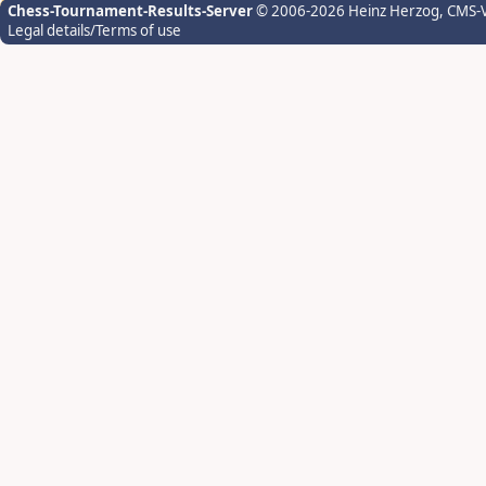
Chess-Tournament-Results-Server
© 2006-2026 Heinz Herzog
, CMS-
Legal details/Terms of use