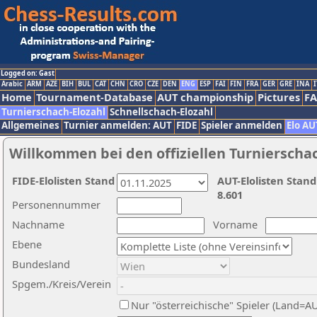
Logged on: Gast
Arabic
ARM
AZE
BIH
BUL
CAT
CHN
CRO
CZE
DEN
ENG
ESP
FAI
FIN
FRA
GER
GRE
INA
I
Home
Tournament-Database
AUT championship
Pictures
F
Turnierschach-Elozahl
Schnellschach-Elozahl
Allgemeines
Turnier anmelden: AUT
FIDE
Spieler anmelden
Elo AU
Willkommen bei den offiziellen Turnierscha
FIDE-Elolisten Stand
AUT-Elolisten Stand
8.601
Personennummer
Nachname
Vorname
Ebene
Bundesland
Spgem./Kreis/Verein
Nur "österreichische" Spieler (Land=A