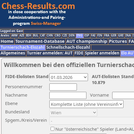
Logged on: Gast
Arabic
ARM
AZE
BIH
BUL
CAT
CHN
CRO
CZE
DEN
ENG
ESP
FAI
FIN
FRA
GER
GRE
INA
I
Home
Tournament-Database
AUT championship
Pictures
F
Turnierschach-Elozahl
Schnellschach-Elozahl
Allgemeines
Turnier anmelden: AUT
FIDE
Spieler anmelden
Elo AU
Willkommen bei den offiziellen Turnierscha
FIDE-Elolisten Stand
AUT-Elolisten Stand
10.879
Personennummer
Nachname
Vorname
Ebene
Bundesland
Spgem./Kreis/Verein
Nur "österreichische" Spieler (Land=A