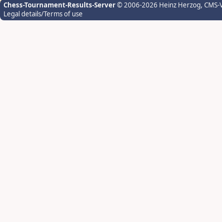
Chess-Tournament-Results-Server
© 2006-2026 Heinz Herzog
, CMS-
Legal details/Terms of use