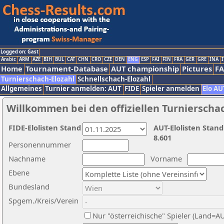
Logged on: Gast
Arabic
ARM
AZE
BIH
BUL
CAT
CHN
CRO
CZE
DEN
ENG
ESP
FAI
FIN
FRA
GER
GRE
INA
I
Home
Tournament-Database
AUT championship
Pictures
F
Turnierschach-Elozahl
Schnellschach-Elozahl
Allgemeines
Turnier anmelden: AUT
FIDE
Spieler anmelden
Elo AU
Willkommen bei den offiziellen Turnierscha
FIDE-Elolisten Stand
AUT-Elolisten Stand
8.601
Personennummer
Nachname
Vorname
Ebene
Bundesland
Spgem./Kreis/Verein
Nur "österreichische" Spieler (Land=A