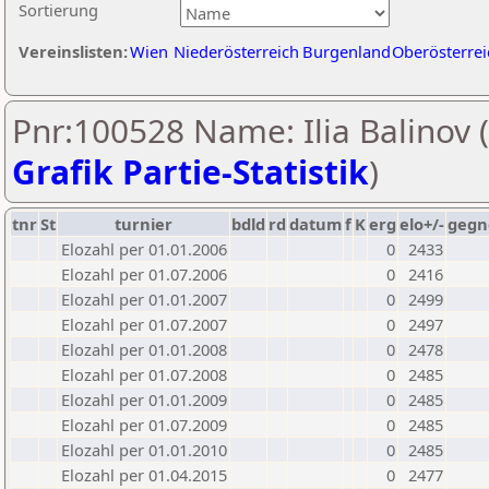
Sortierung
Vereinslisten:
Wien
Niederösterreich
Burgenland
Oberösterrei
Pnr:100528 Name: Ilia Balinov (
Grafik Partie-Statistik
)
tnr
St
turnier
bdld
rd
datum
f
K
erg
elo+/-
gegn
Elozahl per 01.01.2006
0
2433
Elozahl per 01.07.2006
0
2416
Elozahl per 01.01.2007
0
2499
Elozahl per 01.07.2007
0
2497
Elozahl per 01.01.2008
0
2478
Elozahl per 01.07.2008
0
2485
Elozahl per 01.01.2009
0
2485
Elozahl per 01.07.2009
0
2485
Elozahl per 01.01.2010
0
2485
Elozahl per 01.04.2015
0
2477