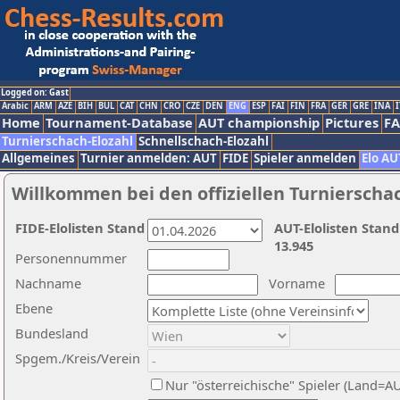
Logged on: Gast
Arabic
ARM
AZE
BIH
BUL
CAT
CHN
CRO
CZE
DEN
ENG
ESP
FAI
FIN
FRA
GER
GRE
INA
I
Home
Tournament-Database
AUT championship
Pictures
F
Turnierschach-Elozahl
Schnellschach-Elozahl
Allgemeines
Turnier anmelden: AUT
FIDE
Spieler anmelden
Elo AU
Willkommen bei den offiziellen Turnierscha
FIDE-Elolisten Stand
AUT-Elolisten Stand
13.945
Personennummer
Nachname
Vorname
Ebene
Bundesland
Spgem./Kreis/Verein
Nur "österreichische" Spieler (Land=A