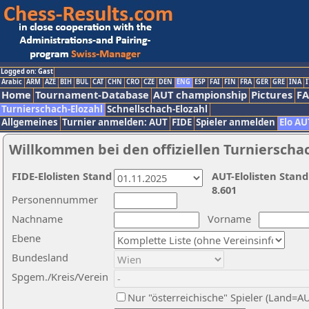
Logged on: Gast
Arabic
ARM
AZE
BIH
BUL
CAT
CHN
CRO
CZE
DEN
ENG
ESP
FAI
FIN
FRA
GER
GRE
INA
I
Home
Tournament-Database
AUT championship
Pictures
F
Turnierschach-Elozahl
Schnellschach-Elozahl
Allgemeines
Turnier anmelden: AUT
FIDE
Spieler anmelden
Elo AU
Willkommen bei den offiziellen Turnierscha
FIDE-Elolisten Stand
AUT-Elolisten Stand
8.601
Personennummer
Nachname
Vorname
Ebene
Bundesland
Spgem./Kreis/Verein
Nur "österreichische" Spieler (Land=A