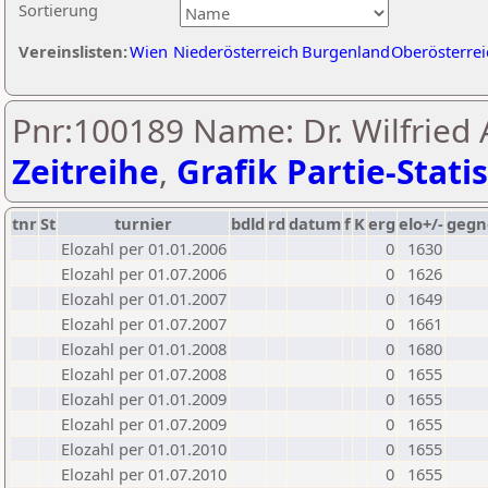
Sortierung
Vereinslisten:
Wien
Niederösterreich
Burgenland
Oberösterrei
Pnr:100189 Name: Dr. Wilfried A
Zeitreihe
,
Grafik Partie-Statis
tnr
St
turnier
bdld
rd
datum
f
K
erg
elo+/-
gegn
Elozahl per 01.01.2006
0
1630
Elozahl per 01.07.2006
0
1626
Elozahl per 01.01.2007
0
1649
Elozahl per 01.07.2007
0
1661
Elozahl per 01.01.2008
0
1680
Elozahl per 01.07.2008
0
1655
Elozahl per 01.01.2009
0
1655
Elozahl per 01.07.2009
0
1655
Elozahl per 01.01.2010
0
1655
Elozahl per 01.07.2010
0
1655