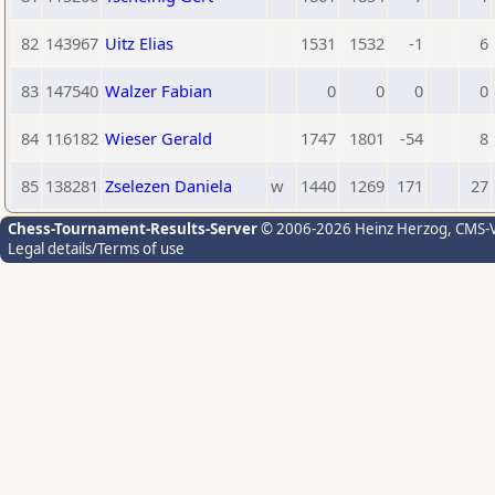
82
143967
Uitz Elias
1531
1532
-1
6
83
147540
Walzer Fabian
0
0
0
0
84
116182
Wieser Gerald
1747
1801
-54
8
85
138281
Zselezen Daniela
w
1440
1269
171
27
Chess-Tournament-Results-Server
© 2006-2026 Heinz Herzog
, CMS-
Legal details/Terms of use