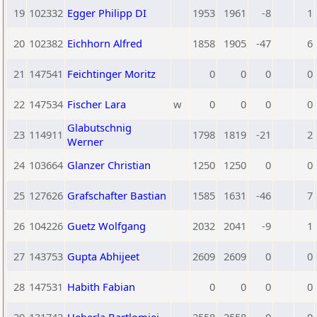
19
102332
Egger Philipp DI
1953
1961
-8
1
20
102382
Eichhorn Alfred
1858
1905
-47
6
21
147541
Feichtinger Moritz
0
0
0
0
22
147534
Fischer Lara
w
0
0
0
0
Glabutschnig
23
114911
1798
1819
-21
2
Werner
24
103664
Glanzer Christian
1250
1250
0
0
25
127626
Grafschafter Bastian
1585
1631
-46
7
26
104226
Guetz Wolfgang
2032
2041
-9
1
27
143753
Gupta Abhijeet
2609
2609
0
0
28
147531
Habith Fabian
0
0
0
0