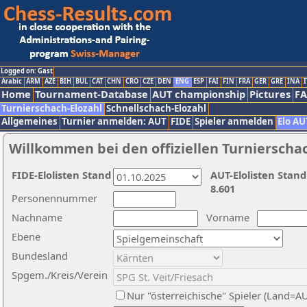
Logged on: Gast
Arabic
ARM
AZE
BIH
BUL
CAT
CHN
CRO
CZE
DEN
ENG
ESP
FAI
FIN
FRA
GER
GRE
INA
I
Home
Tournament-Database
AUT championship
Pictures
F
Turnierschach-Elozahl
Schnellschach-Elozahl
Allgemeines
Turnier anmelden: AUT
FIDE
Spieler anmelden
Elo AU
Willkommen bei den offiziellen Turnierscha
FIDE-Elolisten Stand
AUT-Elolisten Stand
8.601
Personennummer
Nachname
Vorname
Ebene
Bundesland
Spgem./Kreis/Verein
Nur "österreichische" Spieler (Land=A