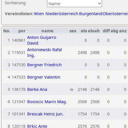
Sortierung
Vereinslisten:
Wien
Niederösterreich
Burgenland
Oberösterrei
No.
pnr
name
sex
elo
eloalt
diff
abg
anz
Anton Guijarro
1
140961
0
0
0
0
David
Antoniewski Rafal
2
119531
2498
2498
0
0
Ing.
3
147530
Bergner Friedrich
0
0
0
0
4
147533
Bergner Valentin
0
0
0
0
5
136178
Berke Ana
w
2148
2148
0
0
6
121047
Bosiocic Marin Mag.
2568
2568
0
0
7
101341
Brescak Heinz Jun.
1754
1754
0
0
8
120118
Brkic Ante
2576
2576
0
0