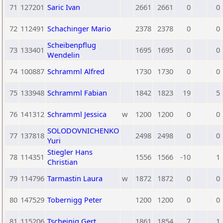
71
127201
Saric Ivan
2661
2661
0
0
72
112491
Schachinger Mario
2378
2378
0
0
Scheibenpflug
73
133401
1695
1695
0
0
Wendelin
74
100887
Schramml Alfred
1730
1730
0
0
75
133948
Schramml Fabian
1842
1823
19
5
76
141312
Schramml Jessica
w
1200
1200
0
0
SOLODOVNICHENKO
77
137818
2498
2498
0
0
Yuri
Stiegler Hans
78
114351
1556
1566
-10
1
Christian
79
114796
Tarmastin Laura
w
1872
1872
0
0
80
147529
Tobernigg Peter
1200
1200
0
0
81
115206
Tscheinig Gert
1861
1854
7
1