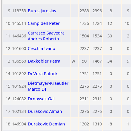
9
118353
Bures Jaroslav
2388
2396
-8
9
10
145514
Campidell Peter
1736
1724
12
10
Carrasco Saavedra
11
146436
1504
1534
-30
2
Andres Roberto
12
101600
Ceschia Ivano
2237
2237
0
0
13
136560
Daxkobler Petra
w
1501
1467
34
9
14
101892
Di Vora Patrick
1751
1751
0
0
Dietmayer-Kraeutler
15
101924
2275
2275
0
0
Marco DI
16
124082
Drnovsek Gal
2311
2311
0
0
17
102134
Durakovic Alman
2276
2276
0
0
18
146904
Durakovic Demian
1302
1310
-8
1