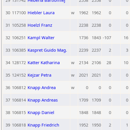
29
131742
Heberla Bartlomiej
2558
2558
0
0
30
117100
Hiebler Laura
w
1962
1962
0
0
31
105258
Hoelzl Franz
2238
2238
0
0
32
106251
Kampl Walter
1736
1843
-107
16
33
106385
Kaspret Guido Mag.
2239
2237
2
3
34
128172
Katter Katharina
w
2134
2106
28
10
35
124152
Kejzar Petra
w
2021
2021
0
0
36
106812
Knapp Andrea
w
0
0
0
0
37
106814
Knapp Andreas
1709
1709
0
0
38
106815
Knapp Daniel
1848
1848
0
0
39
106818
Knapp Friedrich
1952
1950
2
1