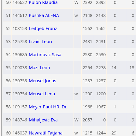
50
146632
Kulon Klaudia
W
2392
2392
0
0
51
144612
Kushka ALENA
w
2148
2148
0
0
52
108153
Leitgeb Franz
1562
1562
0
0
53
125758
Livaic Leon
2431
2431
0
0
54
130685
Martinovic Sasa
2530
2530
0
0
55
109038
Mazi Leon
2264
2278
-14
18
56
130753
Meusel Jonas
1237
1237
0
0
57
130754
Meusel Lena
w
1200
1200
0
0
58
109157
Meyer Paul HR. Dr.
1968
1967
1
1
59
148746
Mihaljevic Eva
W
2057
0
0
9
60
146037
Nawratil Tatjana
w
1215
1244
-29
6