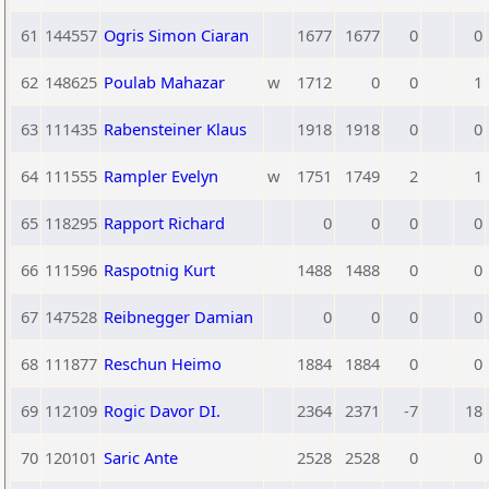
61
144557
Ogris Simon Ciaran
1677
1677
0
0
62
148625
Poulab Mahazar
w
1712
0
0
1
63
111435
Rabensteiner Klaus
1918
1918
0
0
64
111555
Rampler Evelyn
w
1751
1749
2
1
65
118295
Rapport Richard
0
0
0
0
66
111596
Raspotnig Kurt
1488
1488
0
0
67
147528
Reibnegger Damian
0
0
0
0
68
111877
Reschun Heimo
1884
1884
0
0
69
112109
Rogic Davor DI.
2364
2371
-7
18
70
120101
Saric Ante
2528
2528
0
0