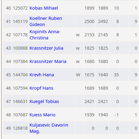
40
125072
Kobas Mihael
1899
1889
10
1
Koellner Ruben
41
145119
2500
2492
8
9
Gideon
Kopinits Anna-
42
107178
w
2153
2145
8
1
Christina
43
100888
Krassnitzer Julia
w
1825
1825
0
0
44
107384
Krassnitzer Maria
w
1680
1680
0
0
45
144704
Krevh Hana
W
1675
1640
35
9
46
107594
Kropf Hans
1689
1689
0
0
47
146631
Kuegel Tobias
2421
2421
0
0
48
107687
Kuess Mario
1939
1940
-1
1
Kuljasevic Davorin
49
126818
0
0
0
0
Mag.