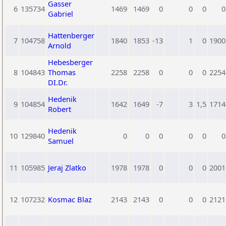
Gasser
6
135734
1469
1469
0
0
0
0
Gabriel
Hattenberger
7
104758
1840
1853
-13
1
0
1900
Arnold
Hebesberger
8
104843
Thomas
2258
2258
0
0
0
2254
DI.Dr.
Hedenik
9
104854
1642
1649
-7
3
1,5
1714
Robert
Hedenik
10
129840
0
0
0
0
0
0
Samuel
11
105985
Jeraj Zlatko
1978
1978
0
0
0
2001
12
107232
Kosmac Blaz
2143
2143
0
0
0
2121