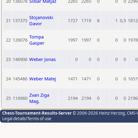
20
136078
Slibar Matjaz
2265
2265
0
0
0
2296
Stojanovski
21
137375
1727
1719
8
1
0,5
1812
Davor
Tompa
22
126076
1997
1997
0
0
0
1978
Gasper
23
146906
Weber Jonas
0
0
0
0
0
0
24
145486
Weber Matej
1471
1471
0
0
0
1657
Zvan Ziga
25
116960
2194
2194
0
0
0
2196
Mag.
Chess-Tournament-Results-Server
© 2006-2026 Heinz Herzog
, CMS-
Legal details/Terms of use