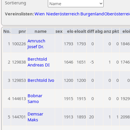
Sortierung
Vereinslisten:
Wien
Niederösterreich
Burgenland
Oberösterrei
No.
pnr
name
sex
elo
eloalt
diff
abg
anz
pkt
eloi
Amrusch
1
100226
1793
1793
0
0
0
1846
Josef Dr.
Berchtold
2
129838
1646
1651
-5
1
0
1746
Andreas DI
3
129853
Berchtold Ivo
1200
1200
0
0
0
0
Bobnar
4
144613
1915
1915
0
0
0
1929
Samo
Demsar
5
144701
1913
1893
20
1
1
2098
Maks