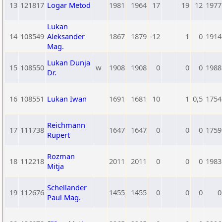
13
121817
Logar Metod
1981
1964
17
19
12
1977
Lukan
14
108549
Aleksander
1867
1879
-12
1
0
1914
Mag.
Lukan Dunja
15
108550
w
1908
1908
0
0
0
1988
Dr.
16
108551
Lukan Iwan
1691
1681
10
1
0,5
1754
Reichmann
17
111738
1647
1647
0
0
0
1759
Rupert
Rozman
18
112218
2011
2011
0
0
0
1983
Mitja
Schellander
19
112676
1455
1455
0
0
0
0
Paul Mag.