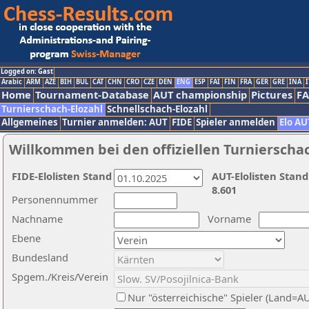
Logged on: Gast
Arabic
ARM
AZE
BIH
BUL
CAT
CHN
CRO
CZE
DEN
ENG
ESP
FAI
FIN
FRA
GER
GRE
INA
I
Home
Tournament-Database
AUT championship
Pictures
F
Turnierschach-Elozahl
Schnellschach-Elozahl
Allgemeines
Turnier anmelden: AUT
FIDE
Spieler anmelden
Elo AU
Willkommen bei den offiziellen Turnierscha
FIDE-Elolisten Stand
AUT-Elolisten Stand
8.601
Personennummer
Nachname
Vorname
Ebene
Bundesland
Spgem./Kreis/Verein
Nur "österreichische" Spieler (Land=A