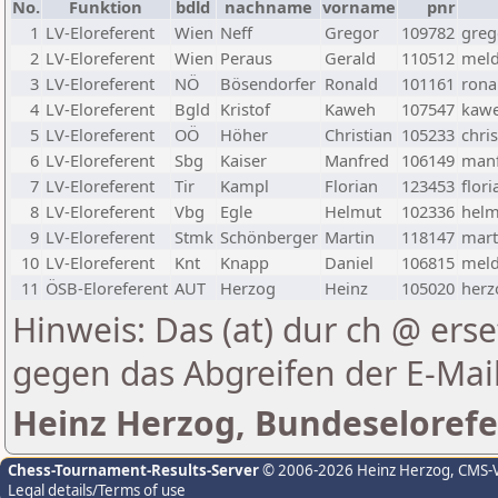
No.
Funktion
bdld
nachname
vorname
pnr
1
LV-Eloreferent
Wien
Neff
Gregor
109782
greg
2
LV-Eloreferent
Wien
Peraus
Gerald
110512
meld
3
LV-Eloreferent
NÖ
Bösendorfer
Ronald
101161
rona
4
LV-Eloreferent
Bgld
Kristof
Kaweh
107547
kawe
5
LV-Eloreferent
OÖ
Höher
Christian
105233
chri
6
LV-Eloreferent
Sbg
Kaiser
Manfred
106149
manf
7
LV-Eloreferent
Tir
Kampl
Florian
123453
flor
8
LV-Eloreferent
Vbg
Egle
Helmut
102336
helm
9
LV-Eloreferent
Stmk
Schönberger
Martin
118147
mart
10
LV-Eloreferent
Knt
Knapp
Daniel
106815
meld
11
ÖSB-Eloreferent
AUT
Herzog
Heinz
105020
herz
Hinweis: Das (at) dur ch @ erse
gegen das Abgreifen der E-Ma
Heinz Herzog, Bundeselorefe
Chess-Tournament-Results-Server
© 2006-2026 Heinz Herzog
, CMS-
Legal details/Terms of use