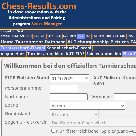
Logged on: Gast
Arabic
ARM
AZE
BIH
BUL
CAT
CHN
CRO
CZE
DEN
ENG
ESP
FAI
FIN
FRA
GER
GRE
INA
I
Home
Tournament-Database
AUT championship
Pictures
F
Turnierschach-Elozahl
Schnellschach-Elozahl
Allgemeines
Turnier anmelden: AUT
FIDE
Spieler anmelden
Elo AU
Willkommen bei den offiziellen Turnierscha
FIDE-Elolisten Stand
AUT-Elolisten Stand
8.601
Personennummer
Nachname
Vorname
Ebene
Bundesland
Spgem./Kreis/Verein
Nur "österreichische" Spieler (Land=A