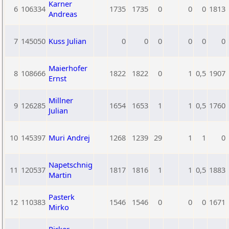
Karner
6
106334
1735
1735
0
0
0
1813
Andreas
7
145050
Kuss Julian
0
0
0
0
0
0
Maierhofer
8
108666
1822
1822
0
1
0,5
1907
Ernst
Millner
9
126285
1654
1653
1
1
0,5
1760
Julian
10
145397
Muri Andrej
1268
1239
29
1
1
0
Napetschnig
11
120537
1817
1816
1
1
0,5
1883
Martin
Pasterk
12
110383
1546
1546
0
0
0
1671
Mirko