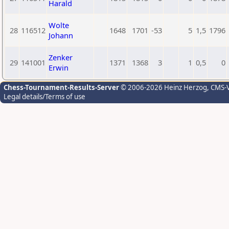
Harald
Wolte
28
116512
1648
1701
-53
5
1,5
1796
Johann
Zenker
29
141001
1371
1368
3
1
0,5
0
Erwin
Chess-Tournament-Results-Server
© 2006-2026 Heinz Herzog
, CMS-
Legal details/Terms of use