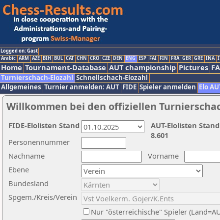
Logged on: Gast
Arabic
ARM
AZE
BIH
BUL
CAT
CHN
CRO
CZE
DEN
ENG
ESP
FAI
FIN
FRA
GER
GRE
INA
I
Home
Tournament-Database
AUT championship
Pictures
F
Turnierschach-Elozahl
Schnellschach-Elozahl
Allgemeines
Turnier anmelden: AUT
FIDE
Spieler anmelden
Elo AU
Willkommen bei den offiziellen Turnierscha
FIDE-Elolisten Stand
AUT-Elolisten Stand
8.601
Personennummer
Nachname
Vorname
Ebene
Bundesland
Spgem./Kreis/Verein
Nur "österreichische" Spieler (Land=A