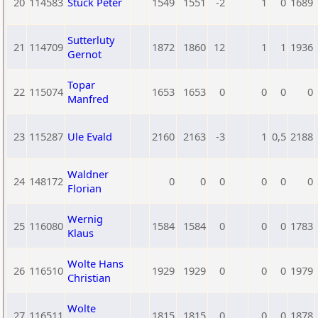
20
114583
Stuck Peter
1549
1551
-2
1
0
1689
Sutterluty
21
114709
1872
1860
12
1
1
1936
Gernot
Topar
22
115074
1653
1653
0
0
0
0
Manfred
23
115287
Ule Evald
2160
2163
-3
1
0,5
2188
Waldner
24
148172
0
0
0
0
0
0
Florian
Wernig
25
116080
1584
1584
0
0
0
1783
Klaus
Wolte Hans
26
116510
1929
1929
0
0
0
1979
Christian
Wolte
27
116511
1815
1815
0
0
0
1878