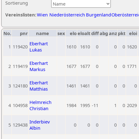
Sortierung
Vereinslisten:
Wien
Niederösterreich
Burgenland
Oberösterrei
No.
pnr
name
sex
elo
eloalt
diff
abg
anz
pkt
eloi
Eberhart
1
119420
1610
1610
0
0
0
1620
Lukas
Eberhart
2
119419
1677
1677
0
0
0
1771
Markus
Eberhart
3
124180
1461
1461
0
0
0
0
Matthias
Helmreich
4
104958
1984
1995
-11
1
0
2029
Christian
Inderbiev
5
129438
0
0
0
0
0
0
Albin