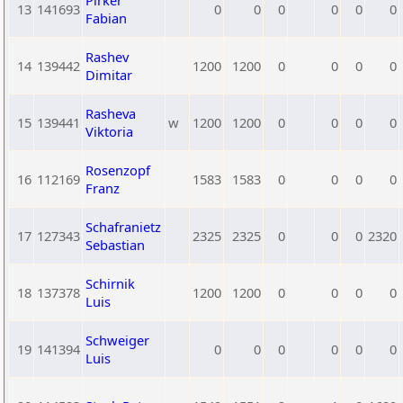
Pirker
13
141693
0
0
0
0
0
0
Fabian
Rashev
14
139442
1200
1200
0
0
0
0
Dimitar
Rasheva
15
139441
w
1200
1200
0
0
0
0
Viktoria
Rosenzopf
16
112169
1583
1583
0
0
0
0
Franz
Schafranietz
17
127343
2325
2325
0
0
0
2320
Sebastian
Schirnik
18
137378
1200
1200
0
0
0
0
Luis
Schweiger
19
141394
0
0
0
0
0
0
Luis