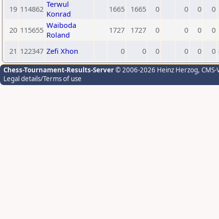
Terwul
19
114862
1665
1665
0
0
0
0
Konrad
Waiboda
20
115655
1727
1727
0
0
0
0
Roland
21
122347
Zefi Xhon
0
0
0
0
0
0
Chess-Tournament-Results-Server
© 2006-2026 Heinz Herzog
, CMS-
Legal details/Terms of use