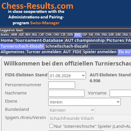
Logged on: Gast
Arabic
ARM
AZE
BIH
BUL
CAT
CHN
CRO
CZE
DEN
ENG
ESP
FAI
FIN
FRA
GER
GRE
INA
I
Home
Tournament-Database
AUT championship
Pictures
F
Turnierschach-Elozahl
Schnellschach-Elozahl
Allgemeines
Turnier anmelden: AUT
FIDE
Spieler anmelden
Elo AU
Willkommen bei den offiziellen Turnierscha
FIDE-Elolisten Stand
AUT-Elolisten Stand
6.936
Personennummer
Nachname
Vorname
Ebene
Bundesland
Spgem./Kreis/Verein
Nur "österreichische" Spieler (Land=A