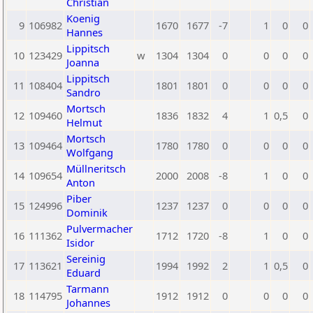
Christian
Koenig
9
106982
1670
1677
-7
1
0
0
Hannes
Lippitsch
10
123429
w
1304
1304
0
0
0
0
Joanna
Lippitsch
11
108404
1801
1801
0
0
0
0
Sandro
Mortsch
12
109460
1836
1832
4
1
0,5
0
Helmut
Mortsch
13
109464
1780
1780
0
0
0
0
Wolfgang
Müllneritsch
14
109654
2000
2008
-8
1
0
0
Anton
Piber
15
124996
1237
1237
0
0
0
0
Dominik
Pulvermacher
16
111362
1712
1720
-8
1
0
0
Isidor
Sereinig
17
113621
1994
1992
2
1
0,5
0
Eduard
Tarmann
18
114795
1912
1912
0
0
0
0
Johannes