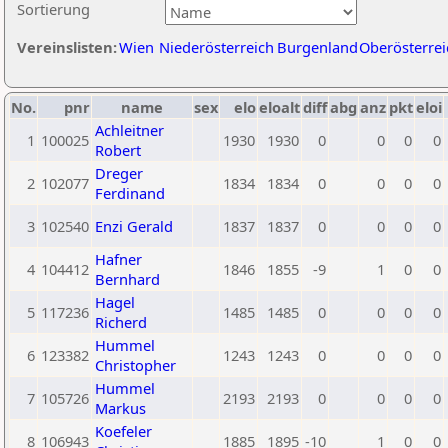
Sortierung
Vereinslisten:
Wien
Niederösterreich
Burgenland
Oberösterrei
No.
pnr
name
sex
elo
eloalt
diff
abg
anz
pkt
eloi
Achleitner
1
100025
1930
1930
0
0
0
0
Robert
Dreger
2
102077
1834
1834
0
0
0
0
Ferdinand
3
102540
Enzi Gerald
1837
1837
0
0
0
0
Hafner
4
104412
1846
1855
-9
1
0
0
Bernhard
Hagel
5
117236
1485
1485
0
0
0
0
Richerd
Hummel
6
123382
1243
1243
0
0
0
0
Christopher
Hummel
7
105726
2193
2193
0
0
0
0
Markus
Koefeler
8
106943
1885
1895
-10
1
0
0